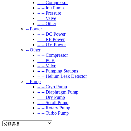
-- --
Compressor
-- --
Ion Pump
-- --
Pressure
-- --
Valve
-- --
Other
--
Power
-- --
DC Power
-- --
RF Power
-- --
UV Power
--
Other
-- --
Compressor
-- --
PCB
-- --
Valve
-- --
Pumping Stations
-- --
Helium Leak Detector
--
Pump
-- --
Cryo Pump
-- --
Diaphragm Pump
-- --
Dry Pump
-- --
Scroll Pump
-- --
Rotary Pump
-- --
Turbo Pump