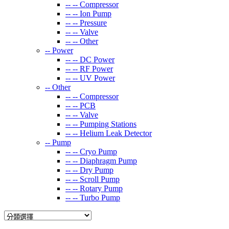
-- --
Compressor
-- --
Ion Pump
-- --
Pressure
-- --
Valve
-- --
Other
--
Power
-- --
DC Power
-- --
RF Power
-- --
UV Power
--
Other
-- --
Compressor
-- --
PCB
-- --
Valve
-- --
Pumping Stations
-- --
Helium Leak Detector
--
Pump
-- --
Cryo Pump
-- --
Diaphragm Pump
-- --
Dry Pump
-- --
Scroll Pump
-- --
Rotary Pump
-- --
Turbo Pump