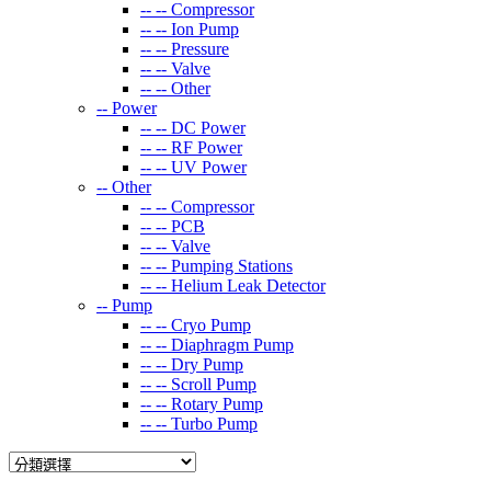
-- --
Compressor
-- --
Ion Pump
-- --
Pressure
-- --
Valve
-- --
Other
--
Power
-- --
DC Power
-- --
RF Power
-- --
UV Power
--
Other
-- --
Compressor
-- --
PCB
-- --
Valve
-- --
Pumping Stations
-- --
Helium Leak Detector
--
Pump
-- --
Cryo Pump
-- --
Diaphragm Pump
-- --
Dry Pump
-- --
Scroll Pump
-- --
Rotary Pump
-- --
Turbo Pump