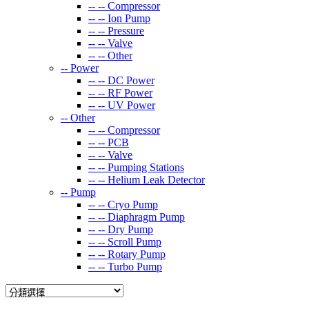
-- --
Compressor
-- --
Ion Pump
-- --
Pressure
-- --
Valve
-- --
Other
--
Power
-- --
DC Power
-- --
RF Power
-- --
UV Power
--
Other
-- --
Compressor
-- --
PCB
-- --
Valve
-- --
Pumping Stations
-- --
Helium Leak Detector
--
Pump
-- --
Cryo Pump
-- --
Diaphragm Pump
-- --
Dry Pump
-- --
Scroll Pump
-- --
Rotary Pump
-- --
Turbo Pump