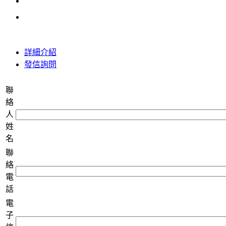
詳細介紹
發信詢問
聯
絡
人
姓
名
聯
絡
電
話
電
子