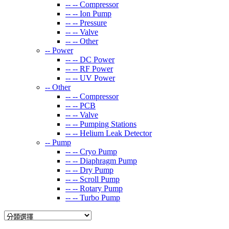
-- --
Compressor
-- --
Ion Pump
-- --
Pressure
-- --
Valve
-- --
Other
--
Power
-- --
DC Power
-- --
RF Power
-- --
UV Power
--
Other
-- --
Compressor
-- --
PCB
-- --
Valve
-- --
Pumping Stations
-- --
Helium Leak Detector
--
Pump
-- --
Cryo Pump
-- --
Diaphragm Pump
-- --
Dry Pump
-- --
Scroll Pump
-- --
Rotary Pump
-- --
Turbo Pump