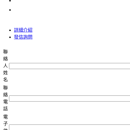
詳細介紹
發信詢問
聯
絡
人
姓
名
聯
絡
電
話
電
子