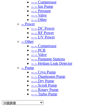
-- --
Compressor
-- --
Ion Pump
-- --
Pressure
-- --
Valve
-- --
Other
--
Power
-- --
DC Power
-- --
RF Power
-- --
UV Power
--
Other
-- --
Compressor
-- --
PCB
-- --
Valve
-- --
Pumping Stations
-- --
Helium Leak Detector
--
Pump
-- --
Cryo Pump
-- --
Diaphragm Pump
-- --
Dry Pump
-- --
Scroll Pump
-- --
Rotary Pump
-- --
Turbo Pump