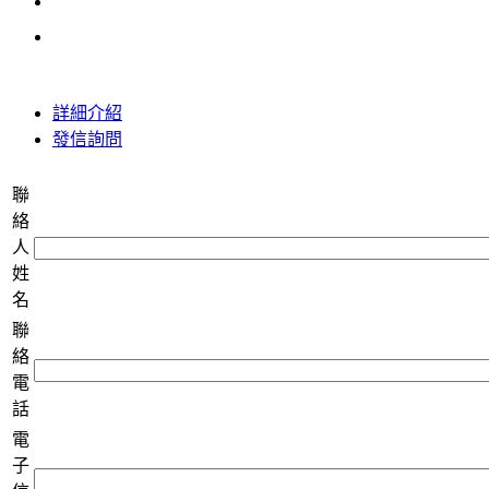
詳細介紹
發信詢問
聯
絡
人
姓
名
聯
絡
電
話
電
子