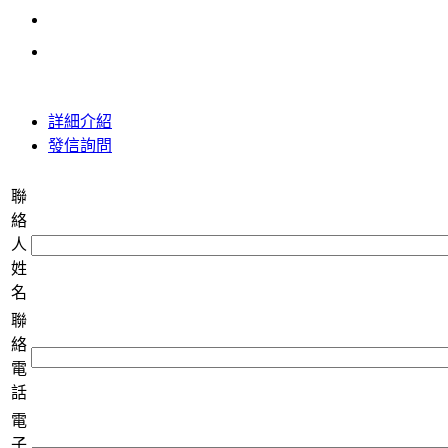
詳細介紹
發信詢問
聯
絡
人
姓
名
聯
絡
電
話
電
子