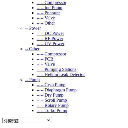
-- --
Compressor
-- --
Ion Pump
-- --
Pressure
-- --
Valve
-- --
Other
--
Power
-- --
DC Power
-- --
RF Power
-- --
UV Power
--
Other
-- --
Compressor
-- --
PCB
-- --
Valve
-- --
Pumping Stations
-- --
Helium Leak Detector
--
Pump
-- --
Cryo Pump
-- --
Diaphragm Pump
-- --
Dry Pump
-- --
Scroll Pump
-- --
Rotary Pump
-- --
Turbo Pump